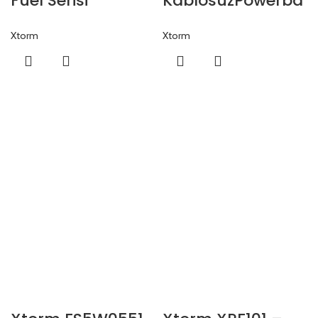
Fuel Serisi
KablosuzPowerba
Powerbank
nk
Xtorm
Xtorm