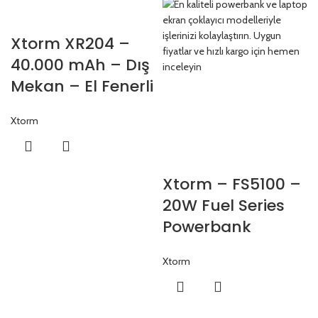
Xtorm XR204 –
40.000 mAh – Dış
Mekan – El Fenerli
Su Geçirmez
Xtorm
Powerbank
Xtorm – FS5100 –
20W Fuel Series
Powerbank
10.000mAh –
Xtorm
Dusk White