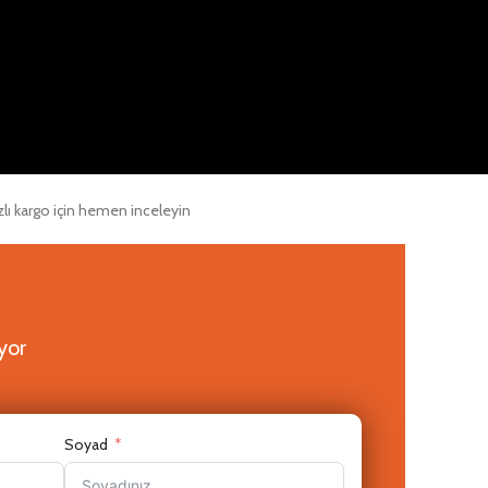
yor
Soyad