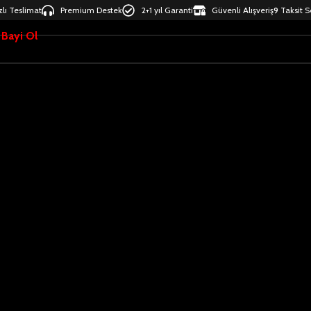
zlı Teslimat
Premium Destek
2+1 yıl Garanti
Güvenli Alışveriş
9
Taksit 
Bayi Ol