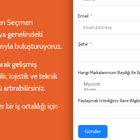
Email
len Seçmen
ya genelindeki
Şehir
rıyla buluşturuyoruz.
arak gelişmiş
Hangi Markalarımızın Bayiliği İle 
r, lojistik ve teknik
rtırabilirsiniz.
Paylaşmak İstediğiniz İlave Bilgil
 bir iş ortaklığı için
Gönder