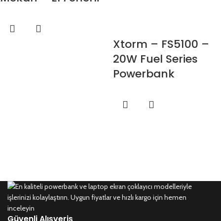
Su Geçirmez
Powerbank
Xtorm – FS5100 –
20W Fuel Series
Powerbank
10.000mAh – Dusk
White
Güvenli Alışveriş