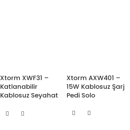
Xtorm XWF31 –
Xtorm AXW401 –
Katlanabilir
15W Kablosuz Şarj
Kablosuz Seyahat
Pedi Solo
Şarj Cihazı 3in1