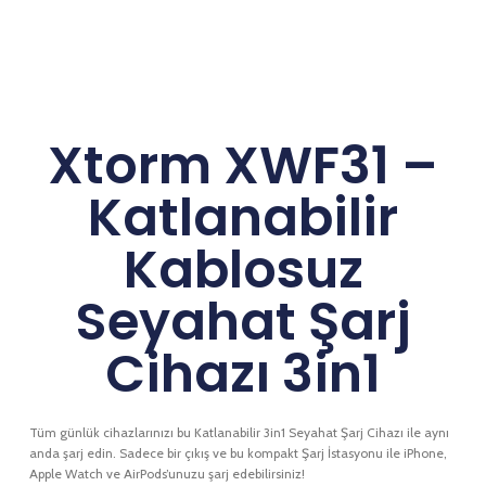
Xtorm XWF31 –
Katlanabilir
Kablosuz
Seyahat Şarj
Cihazı 3in1
Tüm günlük cihazlarınızı bu Katlanabilir 3in1 Seyahat Şarj Cihazı ile aynı
anda şarj edin. Sadece bir çıkış ve bu kompakt Şarj İstasyonu ile iPhone,
Apple Watch ve AirPods’unuzu şarj edebilirsiniz!