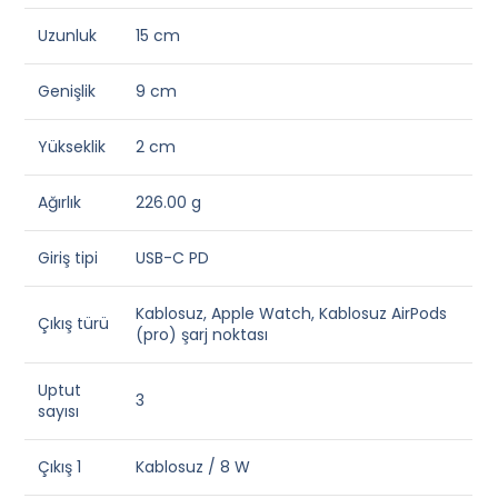
Uzunluk
15 cm
Genişlik
9 cm
Yükseklik
2 cm
Ağırlık
226.00 g
Giriş tipi
USB-C PD
Kablosuz, Apple Watch, Kablosuz AirPods
Çıkış türü
(pro) şarj noktası
Uptut
3
sayısı
Çıkış 1
Kablosuz / 8 W