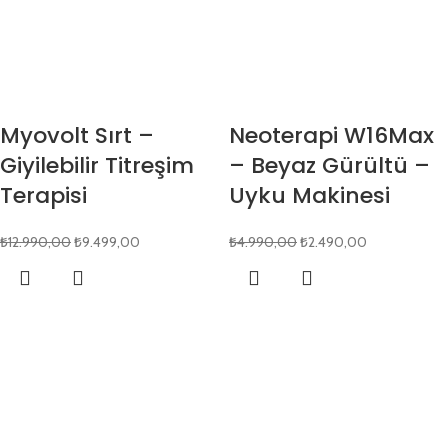
Myovolt Sırt –
Neoterapi W16Max
Giyilebilir Titreşim
– Beyaz Gürültü –
Terapisi
Uyku Makinesi
₺
12.990,00
₺
9.499,00
₺
4.990,00
₺
2.490,00