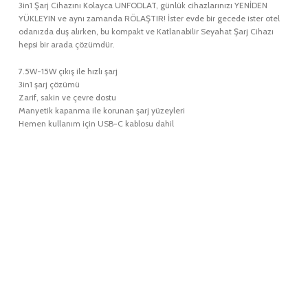
3in1 Şarj Cihazını Kolayca UNFODLAT, günlük cihazlarınızı YENİDEN
YÜKLEYIN ve aynı zamanda RÖLAŞTIR! İster evde bir gecede ister otel
odanızda duş alırken, bu kompakt ve Katlanabilir Seyahat Şarj Cihazı
hepsi bir arada çözümdür.
7.5W-15W çıkış ile hızlı şarj
3in1 şarj çözümü
Zarif, sakin ve çevre dostu
Manyetik kapanma ile korunan şarj yüzeyleri
Hemen kullanım için USB-C kablosu dahil